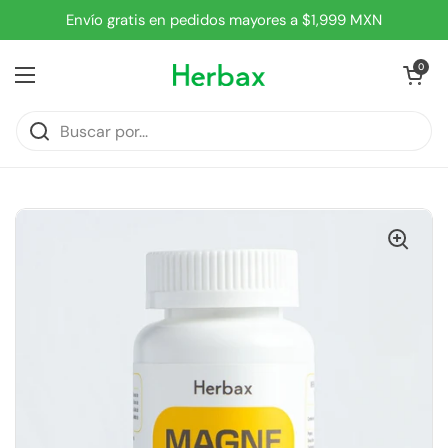
Ir al contenido
Envío gratis en pedidos mayores a $1,999 MXN
Abrir carrit
0
Abrir menú