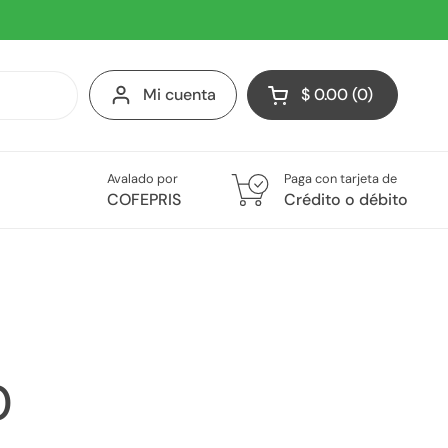
Mi cuenta
$ 0.00
0
Abrir carrito
Avalado por
Paga con tarjeta de
COFEPRIS
Crédito o débito
0