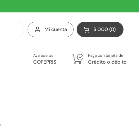
Mi cuenta
$ 0.00
0
Abrir carrito
Avalado por
Paga con tarjeta de
COFEPRIS
Crédito o débito
0