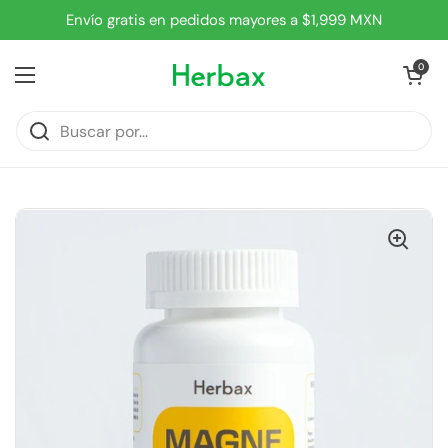
Ir al contenido
Envío gratis en pedidos mayores a $1,999 MXN
Abrir carrit
0
Abrir menú