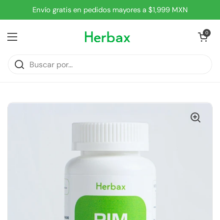
Ir al contenido
Envío gratis en pedidos mayores a $1,999 MXN
Abrir carrit
0
Abrir menú